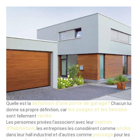
News
Réalisations
Contact
définition d'une porte de garage?
Quelle est la
Chacun lui
les usages et les besoins
donne sa propre définition, car
variés
sont tellement
.
maison
Les personnes privées l'associent avec leur
d'habitation,
accès
les entreprises les considèrent comme
passage
dans leur hall industriel et d'autres comme
pour les