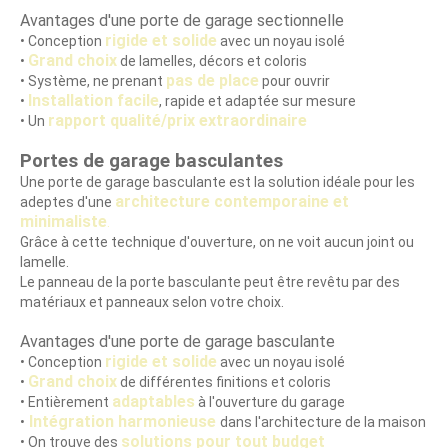
Avantages d'une porte de garage sectionnelle
rigide et solide
• Conception
avec un noyau isolé
Grand choix
•
de lamelles, décors et coloris
pas de place
• Système, ne prenant
pour ouvrir
Installation facile
•
, rapide et adaptée sur mesure
rapport qualité/prix extraordinaire
• Un
Portes de garage basculantes
Une porte de garage basculante est la solution idéale pour les
architecture contemporaine et
adeptes d'une
minimaliste
.
Grâce à cette technique d'ouverture, on ne voit aucun joint ou
lamelle.
Le panneau de la porte basculante peut être revêtu par des
matériaux et panneaux selon votre choix.
Avantages d'une porte de garage basculante
rigide et solide
• Conception
avec un noyau isolé
Grand choix
•
de différentes finitions et coloris
adaptables
• Entièrement
à l'ouverture du garage
Intégration harmonieuse
•
dans l'architecture de la maison
solutions pour tout budget
• On trouve des