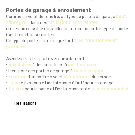
Portes de garage à enroulement
peut
Comme un volet de fenêtre, ce type de portes de garage
s'intégrer
situations restreintes
dans des
où il est impossible d'installer un moteur ou autre type de porte
(sectionnel, basculantes).
très fonctionnel et
Ce type de porte reste malgré tout
pratique.
Avantages des portes à enroulement
petit espace
•
Adaptables
à des situations à
faible largeur
• Idéal pour des portes de garage à
Fixation
à l'extérieur
•
d'un coffre à volet
du garage
Pas
•
de fixations et installations à l'intérieur du garage
Le prix
très raisonnable
•
pour la porte et l'installation reste