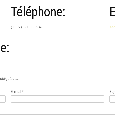
Téléphone:
E
(+352) 691 366 949
se
e:
0
obligatoires.
E-mail
*
Suj