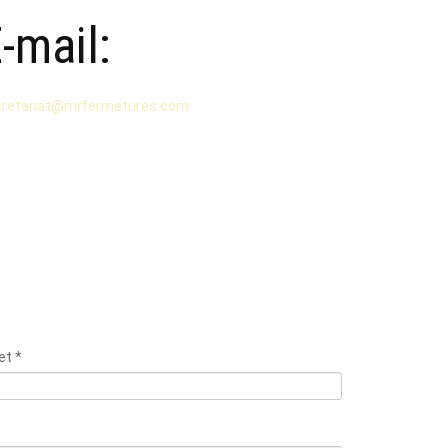
-mail:
cretariat@mrfermetures.com
et
*